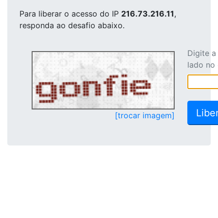
Para liberar o acesso
do IP
216.73.216.11
,
responda ao desafio abaixo.
Digite 
lado no
[trocar imagem]