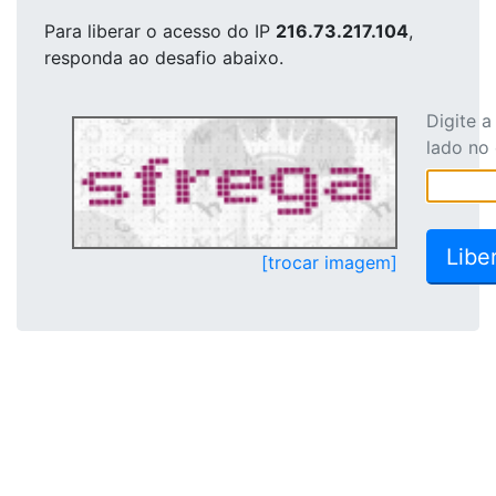
Para liberar o acesso
do IP
216.73.217.104
,
responda ao desafio abaixo.
Digite 
lado no
[trocar imagem]