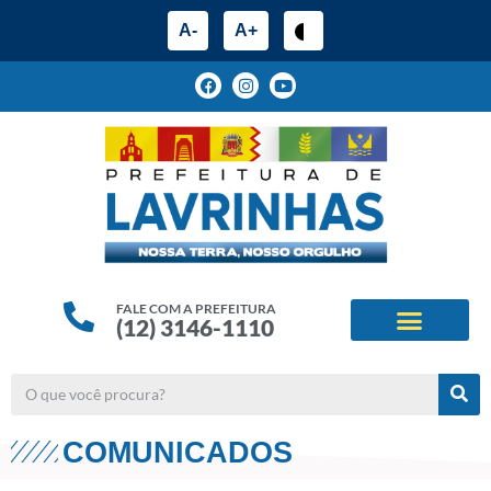
A-
A+
FALE COM A PREFEITURA
(12) 3146-1110
ESTRUTURA ADMINIS
ALINHAMENTOS ESTRATÉG
COMUNICADOS