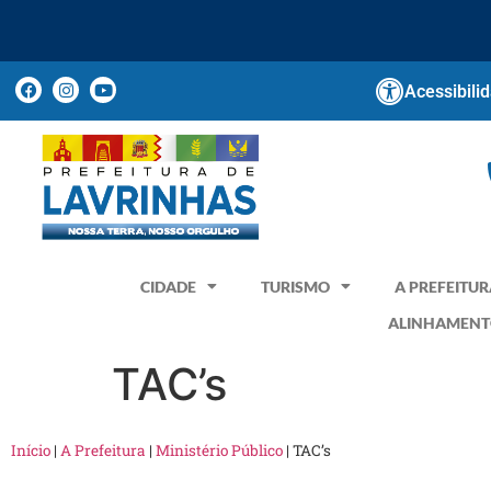
Acessibili
CIDADE
TURISMO
A PREFEITUR
ALINHAMENT
TAC’s
Início
|
A Prefeitura
|
Ministério Público
|
TAC’s