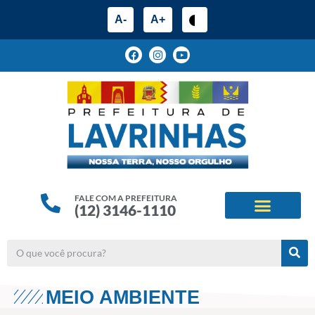
A-
A+
FALE COM A PREFEITURA
(12) 3146-1110
ESTRUTURA ADMINIS
ALINHAMENTOS ESTRATÉG
MEIO AMBIENTE