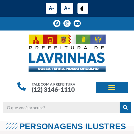
A-
A+
FALE COM A PREFEITURA
(12) 3146-1110
ESTRUTURA ADMINIS
ALINHAMENTOS ESTRATÉG
PERSONAGENS ILUSTRES