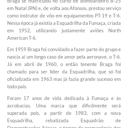
Braga se matriculou no curso de Bombardeiro B-25
em Natal (RN) e, de volta aos Afonsos, prestou serviço
como instrutor de vôo em equipamentos PT-19 e T-6.
Nessa época já existia a Esquadrilha da Fumaça, criada
em 1952, utilizando justamente aviões North
American T-6.
Em 1959 Braga foi convidado a fazer parte do grupo e
nascia aí um longo caso de amor pela aeronave, o T-6.
Já em abril de 1960, o então tenente Braga foi
chamado para ser líder da Esquadrilha, que só foi
oficializada em 1963 mas já fazia grande sucesso em
todo país.
Foram 17 anos de vida dedicada à Fumaça e às
acrobacias. Uma marca que dificilmente será
superada pois, a partir de 1983, com a nova
Esquadrilha, rebatizada Esquadrão de
Demonstrações Aéreas, o tempo de permanência dos