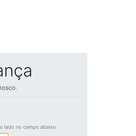
ança
nosco.
ao lado no campo abaixo