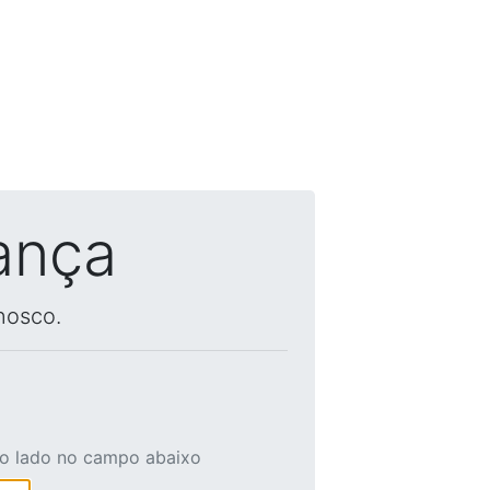
ança
nosco.
ao lado no campo abaixo