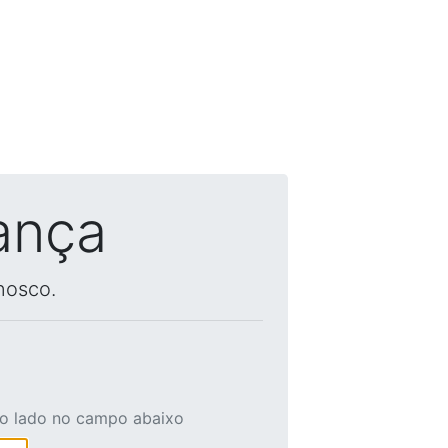
ança
nosco.
ao lado no campo abaixo