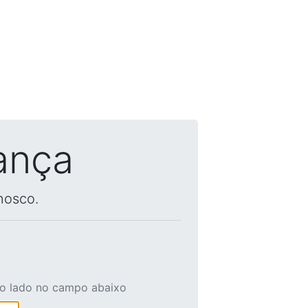
ança
nosco.
ao lado no campo abaixo