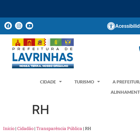
Acessibili
CIDADE
TURISMO
A PREFEITUR
ALINHAMENT
RH
Início
|
Cidadão
|
Transparência Pública
|
RH