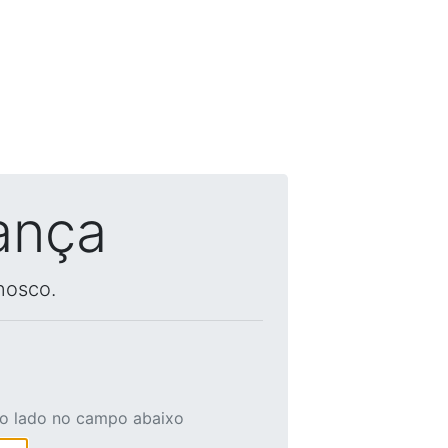
ança
nosco.
ao lado no campo abaixo