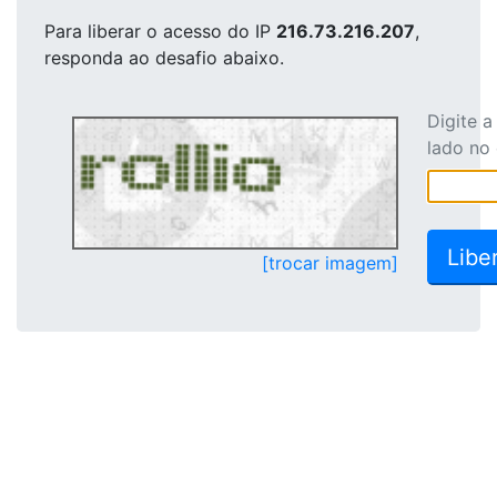
Para liberar o acesso
do IP
216.73.216.207
,
responda ao desafio abaixo.
Digite 
lado no
[trocar imagem]