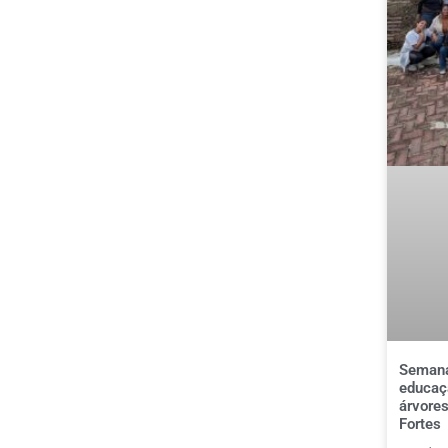
Semana
educaçã
árvores
Fortes