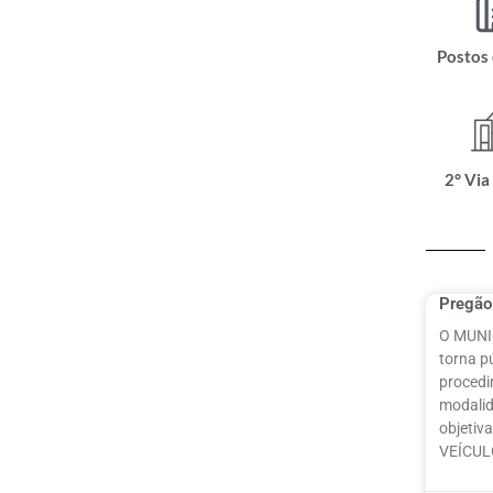
Postos
2° Via
Pregão
O MUNI
torna pú
procedi
modalid
objetiv
VEÍCU