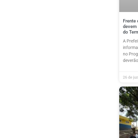
Frente 
devem 
do Ter
A Prefe
informa
no Prog
deverão
26 de ju