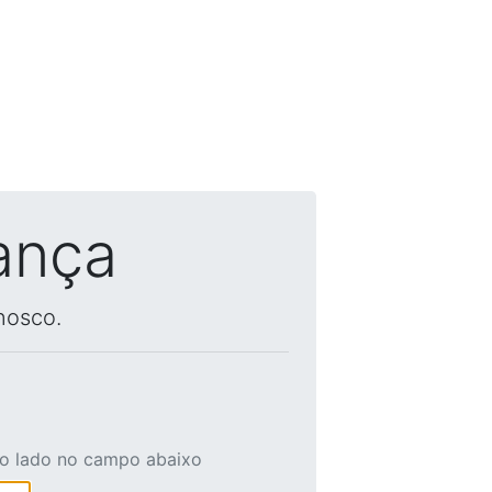
ança
nosco.
ao lado no campo abaixo