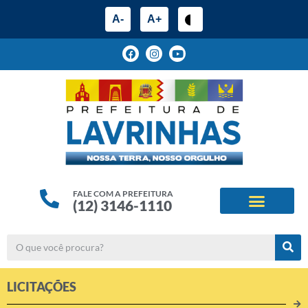
A-
A+
FALE COM A PREFEITURA
(12) 3146-1110
ESTRUTURA ADMINIS
ALINHAMENTOS ESTRATÉG
LICITAÇÕES