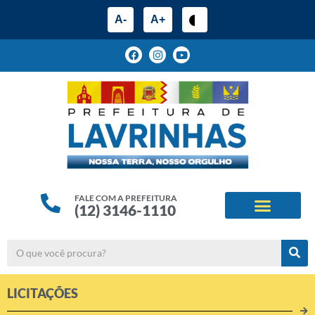
A-
A+
FALE COM A PREFEITURA
(12) 3146-1110
ESTRUTURA ADMINIS
ALINHAMENTOS ESTRATÉG
LICITAÇÕES