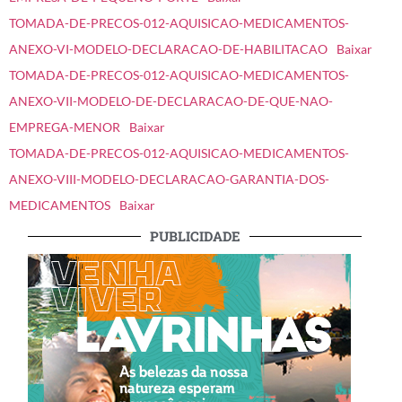
TOMADA-DE-PRECOS-012-AQUISICAO-MEDICAMENTOS-
ANEXO-VI-MODELO-DECLARACAO-DE-HABILITACAO
Baixar
TOMADA-DE-PRECOS-012-AQUISICAO-MEDICAMENTOS-
ANEXO-VII-MODELO-DE-DECLARACAO-DE-QUE-NAO-
EMPREGA-MENOR
Baixar
TOMADA-DE-PRECOS-012-AQUISICAO-MEDICAMENTOS-
ANEXO-VIII-MODELO-DECLARACAO-GARANTIA-DOS-
MEDICAMENTOS
Baixar
PUBLICIDADE