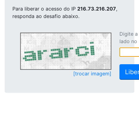
Para liberar o acesso
do IP
216.73.216.207
,
responda ao desafio abaixo.
Digite 
lado no
[trocar imagem]