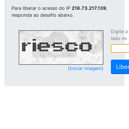
Para liberar o acesso
do IP
216.73.217.139
,
responda ao desafio abaixo.
Digite 
lado no
[trocar imagem]