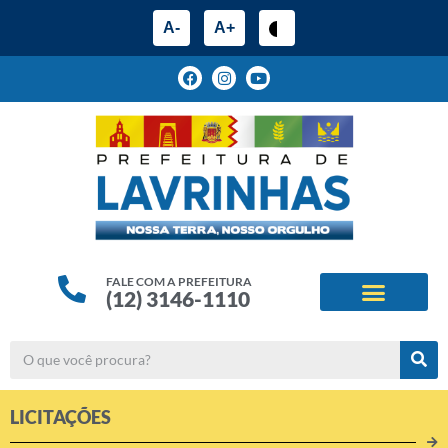
A-
A+
FALE COM A PREFEITURA
(12) 3146-1110
ESTRUTURA ADMINIS
ALINHAMENTOS ESTRATÉG
LICITAÇÕES