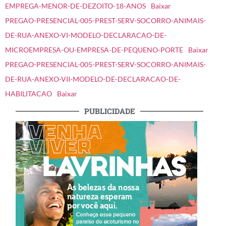
EMPREGA-MENOR-DE-DEZOITO-18-ANOS
Baixar
PREGAO-PRESENCIAL-005-PREST-SERV-SOCORRO-ANIMAIS-
DE-RUA-ANEXO-VI-MODELO-DECLARACAO-DE-
MICROEMPRESA-OU-EMPRESA-DE-PEQUENO-PORTE
Baixar
PREGAO-PRESENCIAL-005-PREST-SERV-SOCORRO-ANIMAIS-
DE-RUA-ANEXO-VII-MODELO-DE-DECLARACAO-DE-
HABILITACAO
Baixar
PUBLICIDADE