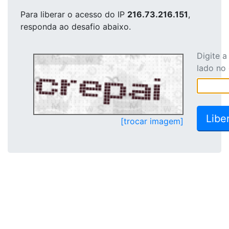
Para liberar o acesso
do IP
216.73.216.151
,
responda ao desafio abaixo.
Digite 
lado no
[trocar imagem]