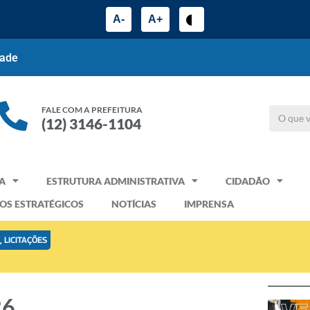
A-
A+
dade
FALE COM A PREFEITURA
(12) 3146-1104
A
ESTRUTURA ADMINISTRATIVA
CIDADÃO
OS ESTRATÉGICOS
NOTÍCIAS
IMPRENSA
6
,
LICITAÇÕES
26