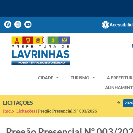
Acessibili
CIDADE
TURISMO
A PREFEITUR
ALINHAMENT
LICITAÇÕES
202
Início
|
Licitações
|
Pregão Presencial Nº 003/2026
Pregão Presencial Nº 003/20