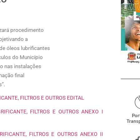
izará procedimento
bjetivando a
e óleos lubrificantes
ículos do Município
do nas instalações
nação final
”.
CANTE, FILTROS E OUTROS EDITAL
IFICANTE, FILTROS E OUTROS ANEXO I
Por
Trans
IFICANTE, FILTROS E OUTROS ANEXO II