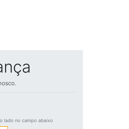
ança
nosco.
ao lado no campo abaixo