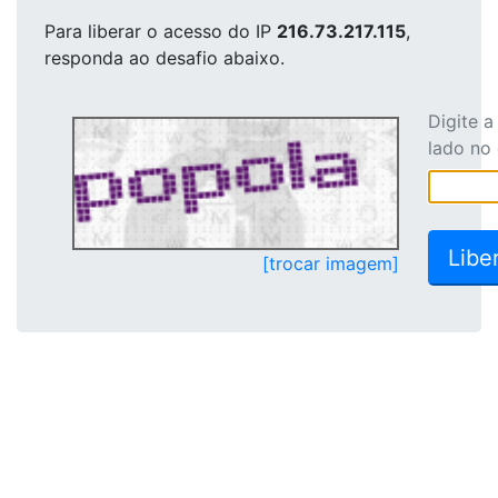
Para liberar o acesso
do IP
216.73.217.115
,
responda ao desafio abaixo.
Digite 
lado no
[trocar imagem]