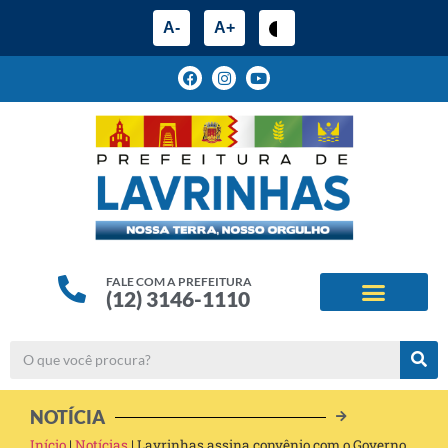
A-
A+
FALE COM A PREFEITURA
(12) 3146-1110
ESTRUTURA ADMINIS
ALINHAMENTOS ESTRATÉG
NOTÍCIA
Início
|
Notícias
|
Lavrinhas assina convênio com o Governo