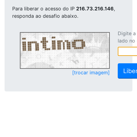
Para liberar o acesso
do IP
216.73.216.146
,
responda ao desafio abaixo.
Digite 
lado no
[trocar imagem]