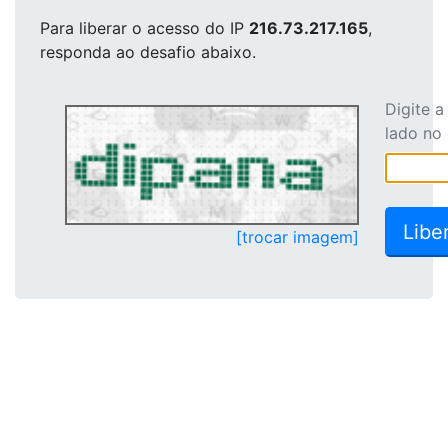
Para liberar o acesso
do IP
216.73.217.165
,
responda ao desafio abaixo.
Digite 
lado no
[trocar imagem]