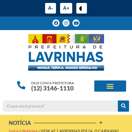
A-
A+
FALE COM A PREFEITURA
(12) 3146-1110
ESTRUTURA ADMINIS
ALINHAMENTOS ESTRATÉG
NOTÍCIA
Início
|
Notícias
|
VEM AÍ: LAVRINHAS FOLIA, O CARNAVAL