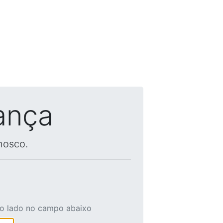
ança
nosco.
ao lado no campo abaixo