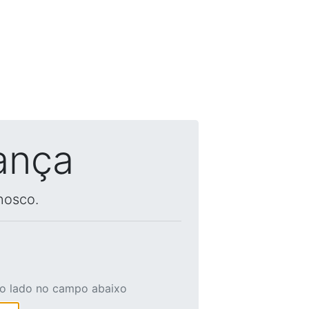
ança
nosco.
ao lado no campo abaixo