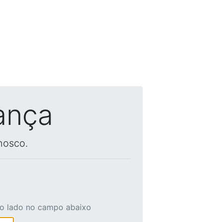
ança
nosco.
ao lado no campo abaixo