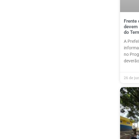
Frente 
devem 
do Ter
A Prefe
informa
no Prog
deverão
26 de ju