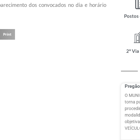
arecimento dos convocados no dia e horário
Postos
Print
2° Via
Pregão
O MUNI
torna pú
procedi
modalid
objetiv
VEÍCU