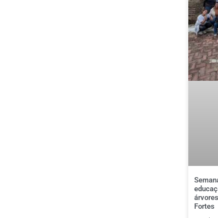
Semana
educaçã
árvores
Fortes