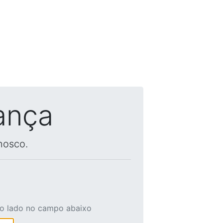
ança
nosco.
ao lado no campo abaixo