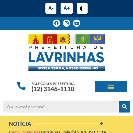
A-
A+
FALE COM A PREFEITURA
(12) 3146-1110
ESTRUTURA ADMINIS
ALINHAMENTOS ESTRATÉG
NOTÍCIA
Início
|
Notícias
|
Lavrinhas Folia foi SUCESSO TOTAL!