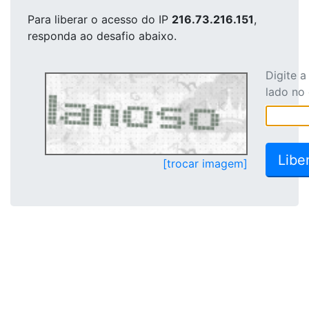
Para liberar o acesso
do IP
216.73.216.151
,
responda ao desafio abaixo.
Digite 
lado no
[trocar imagem]