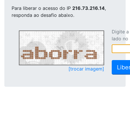
Para liberar o acesso
do IP
216.73.216.14
,
responda ao desafio abaixo.
Digite 
lado no
[trocar imagem]