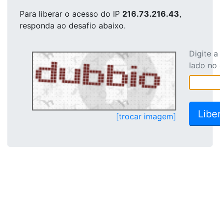
Para liberar o acesso
do IP
216.73.216.43
,
responda ao desafio abaixo.
Digite 
lado no
[trocar imagem]