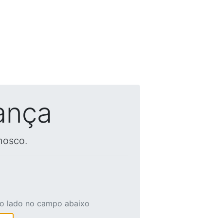
ança
nosco.
ao lado no campo abaixo