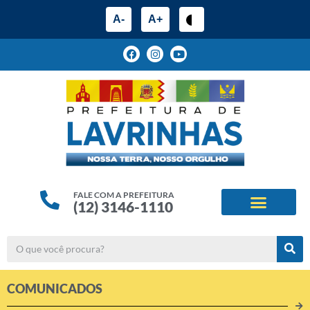
A-
A+
FALE COM A PREFEITURA
(12) 3146-1110
ESTRUTURA ADMINIS
ALINHAMENTOS ESTRATÉG
COMUNICADOS