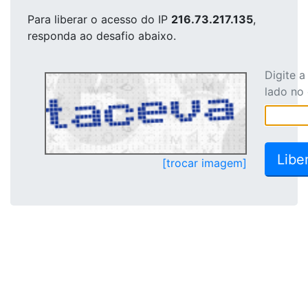
Para liberar o acesso
do IP
216.73.217.135
,
responda ao desafio abaixo.
Digite 
lado no
[trocar imagem]