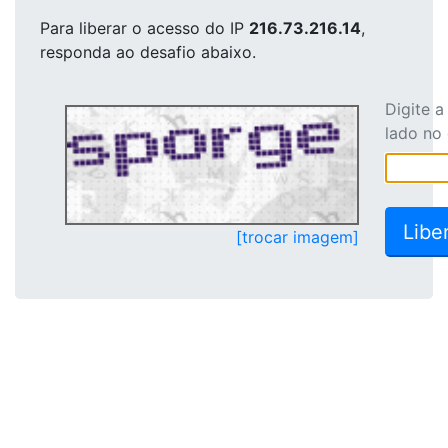
Para liberar o acesso
do IP
216.73.216.14
,
responda ao desafio abaixo.
Digite 
lado no
[trocar imagem]