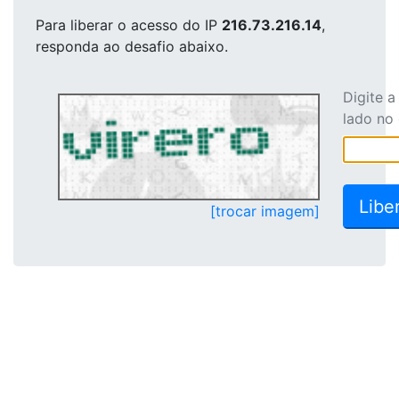
Para liberar o acesso
do IP
216.73.216.14
,
responda ao desafio abaixo.
Digite 
lado no
[trocar imagem]