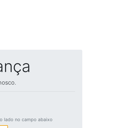
ança
nosco.
ao lado no campo abaixo