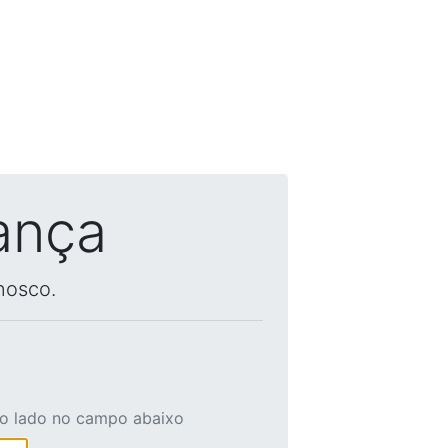
ança
nosco.
ao lado no campo abaixo