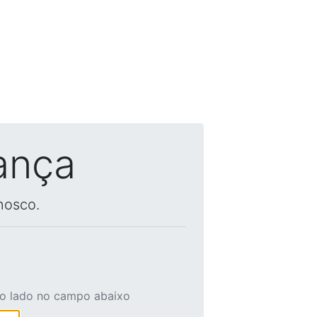
ança
nosco.
ao lado no campo abaixo